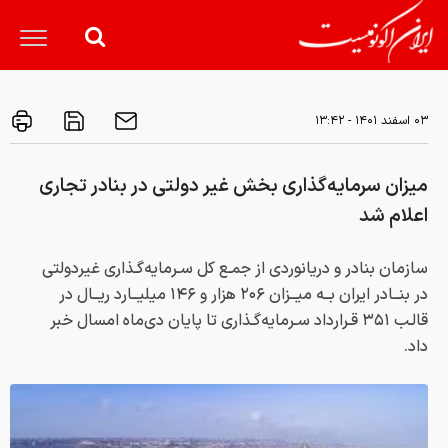
۰۳ اسفند ۱۴۰۱ - ۱۳:۴۲
میزان سرمایه‌گذاری بخش غیر دولتی در بنادر تجاری
اعلام شد
سازمان بنادر و دریانوردی از جمـع کل سـرمایه‌گـذاری غیردولتی
در بنــادر ایران بــه میــزان ۲۰۶ هزار و ۱۴۶ میلیــارد ریــال در
قالـب ۳۵۱ قـرارداد سـرمایه‌گـذاری تا پایان دی‌ماه امسال خبر
داد.