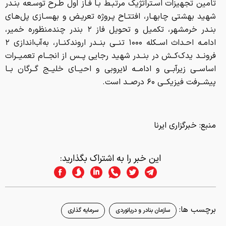
تامین تجهیزات اسـتراتژیک مرتبـط بـا فـاز اول طـرح توسـعه بنـدر
شهید بهشتی چابهـار، افتتـاح پـروژه تعریـض و بهسـازی پل‌هـای
بنـدر خرمشهر، تکمیل و تحویل فاز ۲ بندر چندمنظوره خمیر،
ادامـه احـداث اســکله ۱۰۰۰ تنــی بنــدر اروندکنــار، به‌آب‌اندازی ۲
فرونــد یدک‌کــش در بنــدر شهید رجایی پــس از انجــام تعمیــرات
اساســی زیرآبــی و ادامــه لایروبی و احیــای خلیــج گــرگان بــا
پیشــرفت فیزیکــی ۶۰ درصــد است.
منبع:
خبرگزاری ایرنا
این خبر را به اشتراک بگذارید:
برچسب ها:
سازمان بنادر و دریانوردی
سرمایه گذاری