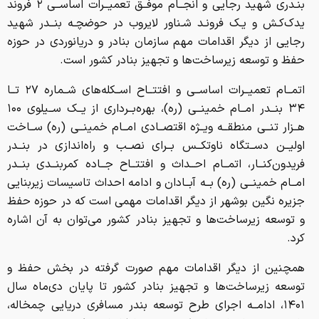
بنـدری شهید رجایی و انجــام موفــق تعمیــرات اساســی ۲ فروند
یدک‌کـش و یـک فرونـد شـناور لایروب در حوضچـه بنــدر شهید
رجایی از دیگر اقدامات مهم سازمان بنادر و دریانوردی در حوزه
حفظ و توسعه زیرساخت‌ها و تجهیز بنادر کشور است.
اتمــام تعمیــرات اساســی و افتتــاح اســکله‌های شــماره ۲۷ تــا
۳۴ بنــدر امــام خمینــی (ره)، بهره‌بــرداری از یــک ســیلوی ۱۰۰
هــزار تنــی منطقــه ویــژه اقتصــادی امــام خمینــی (ره) ســاخت
اولیــن دســتگاه ناوتکــس بــرای نصــب و راه‌اندازی در بنــدر
فریدون‌کنــار، اتمــام احــداث و افتتــاح جــاده کمربنــدی بنــدر
امــام خمینــی (ره) بــه آبــادان و ادامه احداث تاسیسات زیربنایی
جزیره نگین بوشهر از دیگر اقدامات مهمی است که در حوزه حفظ
و توسعه زیرساخت‌ها و تجهیز بنادر کشور می‌توان به آن اشاره
کرد.
همچنین از دیگر اقدامات مهم صورت گرفته در بخش حفظ و
توسعه زیرساخت‌ها و تجهیز بنادر کشور تا پایان دی‌ماه سال
۱۴۰۱، ادامــه اجرای طرح توسعه بندر مسافری دریایی چمخاله،