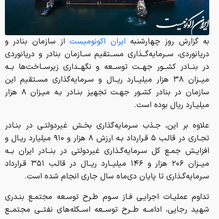
به گزارش روز چهارشنبه
ایران اکونومیست
از سازمان بنادر و
دریانوردی، ســرمایه‌گــذاری مســتقیم ســازمان بنادر و دریانوردی
در بنــادر کشــور جهــت توســعه و نگهــداری زیرســاخت‌ها بــه
میــزان ۳۸ هزار میلیــارد ریــال و سـرمایه‌گذاری مسـتقیم این
سازمان در بنادر کشـور جهـت تجهیز بنـادر بـه میـزان ۸ هزار
میلیـارد ریال بوده است.
علاوه بر این، جـذب سـرمایه‌گذاری بخـش غیردولتـی در بنـادر
تجـاری در قالـب ۵ قـرارداد بـه ارزش ۸ هزار و ۹۱۰ میلیارد ریـال و
افزایـش جمـع کل سـرمایه‌گـذاری غیردولتی در بنــادر ایران بــه
میــزان ۲۰۶ هزار و ۱۴۶ میلیــارد ریــال در قالـب ۳۵۱ قـرارداد
سـرمایه‌گـذاری تا پایان دی‌ماه سال جاری انجام شده است.
تداوم عملیـات اجرایـی فـاز سـوم طـرح توسـعه مجتمـع بنـدری
شهید رجایی، ادامــه طــرح توســعه اســکله‌های نفتــی مجتمــع