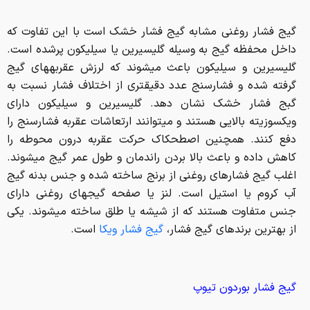
گیج فشار روغنی مشابه گیج فشار خشک است با این تفاوت که
داخل محفظه گیج به وسیله گلیسیرین یا سیلیکون پرشده است.
گلیسیرین و سیلیکون باعث می­شوند که لرزش عقربه­های گیج
گرفته شده و فشارسنج عدد دقیق­تری از اختلاف فشار نسبت به
گبج فشار خشک نشان دهد. گلیسیرین و سیلیکون دارای
ویکسوزیته بالایی هستند و می­توانند ارتعاشات عقربه فشارسنج را
دفع کنند. همچنین اصطحکاک حرکت عقربه درون محوطه را
کاهش داده و باعث بالا بردن راندمان و طول عمر گیج می­شوند.
اغلب گیج فشارهای روغنی از برنج ساخته شده و جنس بدنه گیج
آب کروم یا استیل است. لنز یا صفحه گیج­های روغنی دارای
جنس متفاوت هستند که از شیشه یا طلق ساخته می­شوند. یکی
از بهترین برندهای گیج فشار،
گیج فشار ویکا
است.
گیج فشار بوردون تیوپ