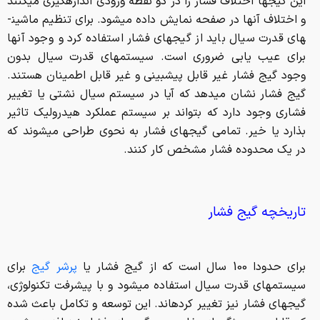
این گیج­ها اختلاف فشار را در دو نقطه ورودی اندازه­گیری می­کنند
و اختلاف آنها در صفحه نمایش داده می­شود. برای تنظیم ماشین­
های قدرت سیال باید از گیج­های فشار استفاده کرد و وجود آنها
برای عیب یابی ضروری است. سیستم­های قدرت سیال بدون
وجود گیج فشار غیر قابل پیش­بینی و غیر قابل اطمینان هستند.
گیج فشار نشان می­دهد که آیا در سیستم سیال نشتی یا تغییر
فشاری وجود دارد که بتواند بر سیستم عملکرد هیدرولیک تاثیر
بذارد یا خیر. تمامی گیج­های فشار به نحوی طراحی می­شوند که
در یک محدوده فشار مشخص کار کنند.
تاریخچه گیج فشار
برای حدودا 100 سال است که از گیج فشار یا
پرشر گیج
برای
سیستم­های قدرت سیال استفاده می­شود و با پیشرفت تکنولوژی،
گیج­های فشار نیز تغییر کرده­اند. این توسعه و تکامل باعث شده