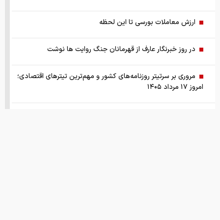
ارزش معاملات بورسی تا این لحظه
در روز خبرنگار عارف از قهرمانان جنگ روایت ها نوشت
مروری بر سرتیتر روزنامه‌های کشور و مهم‌ترین تیترهای اقتصادی؛
امروز ۱۷ مرداد ۱۴۰۵
سوال امتحانی/تحریم‌های جدید آمریکا علیه ایران را نام ببرید؟
شی و ترامپ به جان هم افتادند
حذف با آخرین وزن‌کشی
طلا در بن‌بست سیاسی
قیمت های امروز
درباره ما
تماس با ما
همکاری