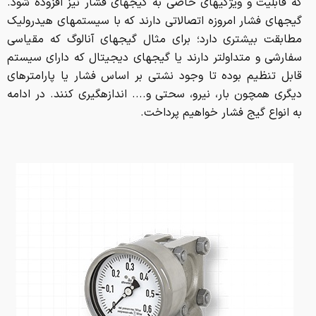
که قابلیت و ویژگی­های خاصی به گیج­های فشار نیز افزوده شود.
گیج­های فشار امروزه اتصالاتی دارند که با سیستم­های هیدرولیک
مطابقت بیشتری دارد؛ برای مثال گیج­های آنالوگ که مقیاسی
سفارشی و متداول­تر دارند یا گیج­های دیجیتال که دارای سیستم
قابل تنظیم بوده تا وجود نشتی بر اساس فشار یا پارامترهای
دیگری همچون بار، نیرو، سحتی و.... اندازه­گیری کنند. در ادامه
به انواع گیج فشار خواهیم پرداخت.