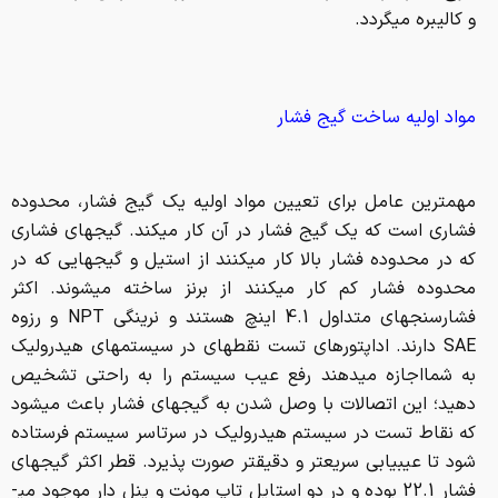
و کالیبره می­گردد.
مواد اولیه ساخت گیج فشار
مهم­ترین عامل برای تعیین مواد اولیه یک گیج فشار، محدوده
فشاری است که یک گیج فشار در آن کار می­کند. گیج­های فشاری
که در محدوده فشار بالا کار می­کنند از استیل و گیج­هایی که در
محدوده فشار کم کار می­کنند از برنز ساخته می­شوند. اکثر
فشارسنج­­های متداول 4.1 اینچ هستند و نرینگی NPT و رزوه
SAE دارند. اداپتورهای تست نقطه­ای در سیستم­های هیدرولیک
به شمااجازه می­دهند رفع عیب سیستم را به راحتی تشخیص
دهید؛ این اتصالات با وصل شدن به گیج­های فشار باعث می­شود
که نقاط تست در سیستم هیدرولیک در سرتاسر سیستم فرستاده
شود تا عیب­یابی سریع­تر و دقیق­تر صورت پذیرد. قطر اکثر گیج­های
فشار 22.1 بوده و در دو استایل تاپ مونت و پنل دار موجود می­