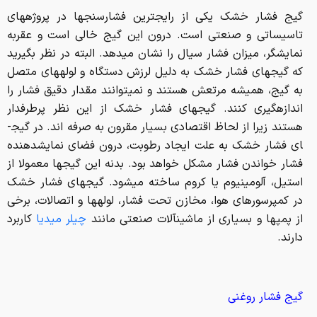
گیج فشار خشک یکی از رایج­ترین فشارسنج­ها در پروژه­های
تاسیساتی و صنعتی است. درون این گیج خالی است و عقربه
نمایشگر، میزان فشار سیال را نشان می­دهد. البته در نظر بگیرید
که گیج­های فشار خشک به دلیل لرزش دستگاه و لوله­های متصل
به گیج، همیشه مرتعش هستند و نمی­توانند مقدار دقیق فشار را
اندازه­گیری کنند. گیج­های فشار خشک از این نظر پرطرفدار
هستند زیرا از لحاظ اقتصادی بسیار مقرون به صرفه اند. در گیج­
ای فشار خشک به علت ایجاد رطوبت، درون فضای نمایش­دهنده
فشار خواندن فشار مشکل خواهد بود. بدنه این گیج­ها معمولا از
استیل، آلومینیوم یا کروم ساخته می­شود. گیج­های فشار خشک
در کمپرسورهای هوا، مخازن تحت فشار، لوله­ها و اتصالات، برخی
از پمپ­ها و بسیاری از ماشین­آلات صنعتی مانند
چیلر میدیا
کاربرد
دارند.
گیج فشار روغنی