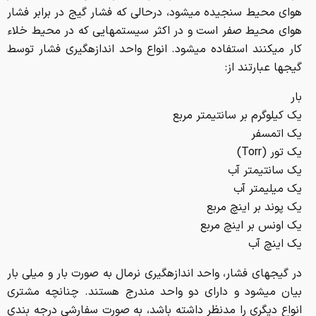
هوای محیط سنجیده می­شود، درحالی که فشار گیج در برابر فشار
هوای محیط صفر است و در اکثر سیستم­هایی که در محیط خلاء
کار می­کنند استفاده می­شود. انواع واحد اندازه­گیری فشار توسط
گیج­ها عبارتند از:
بار
یک کیلوگرم بر سانتی­متر مربع
یک اتمسفر
یک تور (Torr)
یک سانتی­متر آب
یک میلی­متر آب
یک پوند بر اینچ مربع
یک اونس بر اینچ مربع
یک اینچ آب
در گیج­های فشار، واحد اندازه­گیری نرمال به صورت بار و میلی بار
بیان می­شود و دارای دو واحد مندرج هستند. چنانچه مشتری
انواع دیگری را مدنظر داشته باشد، به صورت سفارشی درجه بندی