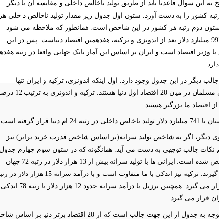
 به این سوال قاعدتا باید از طریق تولید ناخالص داخلی و مقایسه آن با دیگر
تبه کشور را به دست آورد. ستون اول جدول زیر مقدار تولید ناخالص داخلی هر
تون دوم رتبه هر کشور در این شاخص است. همانطور که ملاحظه می شود
ایران با 997 میلیارد دلار بعد از اندونزی و ترکیه، هفدهمین اقتصاد دنیاست. پس در این
ا وزیر اقتصاد است و ایران بر اساس این آمار بانک جهانی واقعا در رتبه هفده
دارد.
جالب دیگر در این جدول وجود دارد. اول اینکه اندونزی، ترکیه و ایران تنها
کشورهای مسلمان در میان 20 اقتصاد اول دنیا هستند. ترکیه 
.
لی در رتبه 24 ام دنیا قرار گرفته است.
وی دیگر، اگر به شاخص تولید سرانه(بر اساس شاخص قدرت خرید برابر) نیز
م نکات جالب توجهی به دست می آید. همانگونه که در ستون سوم چهارم جدول
زیر مشخص شده است. ایرانی ها با تولید سرانه بیش از 13 هزار دلار در رتبه 72 جهان
قرار می گیرند. ترکیه نیز اندکی با ما متفاوت است و با درآمد سرانه 15 هزار دلار د
66 دنیا قرار می گیرد. همچنین برزیل با درآمد سرانه حدود 12 هزار دلار با رتبه 78 اندکی
ران قرار می گیرد.
همچنین توجه به جدول از این جهت جالب است که از 20 اقتصاد برتر دنیا بر اسا