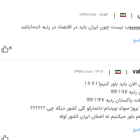
|
|
۱۶:۵۴ - ۱۳۹۳/۱۱/۱۶
وووب نیست چون ایران باید در اقتصاد در رتبه 1ت10باشد
اسخ
۴
va
|
|
۱۳:۱۲ - ۱۳۹۴/۰۱/۰۸
الان باید باور کنیم! ! !! !! !
ه 17! ! !!!!!
 پاکستان رتبه 27! ! !!!!!
روژ-سوئد-ویتنام-دانمارکو کلی کشور دیگه چی ؟؟؟؟؟؟
م باور میکنیم نه اصلان ایران کشور اوله
اسخ