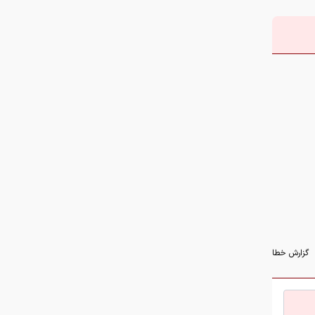
چرا تابستان فصل محبوب
میکروب‌هاست؟
گزارش خطا