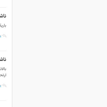
ناش
باری
پ
ناش
بالا
ارتح
پ