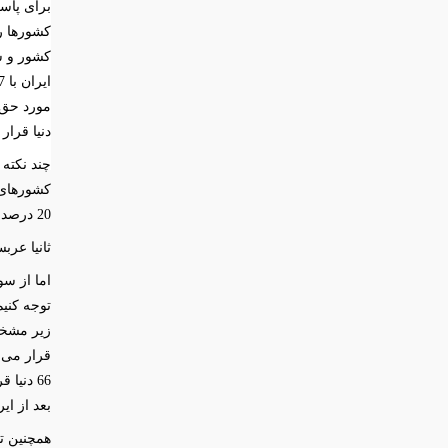
برای پاسخ
کشورها ر
کشور و س
مورد حق ب
دنیا قرار 
چند نکته 
20 درصد از اقتصاد ما بزرگتر هستند
ثانیا عربستان با 741 میلیارد دلار تولید ناخالص داخ
اما از س
توجه کنی
بعد از ای