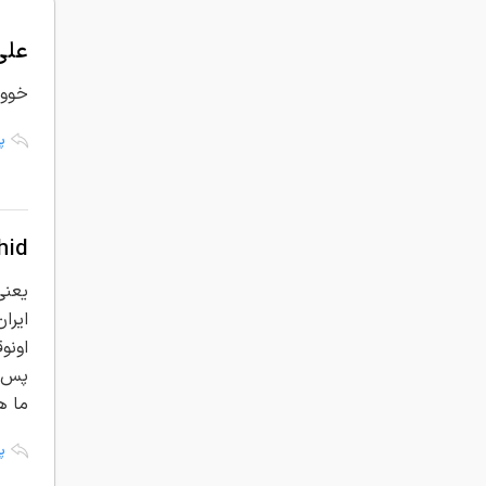
علی
خوووو
پ
hid
یعنی 
ایران رتب
اونوقت
پس ن
ما ه
پ