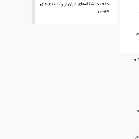
حذف دانشگاه‌های ایران از رتبه‌بندی‌های
جهانی
صفحه اول روزنامه های شنبه 17مرداد
م
1405
این نقطه نورانی کوچک که مشخص
شد کره ی زمین بوده
و اندونزی به ترتیب 12 درصد و
انتشار اسناد محرمانه
درخشش ایران در المپیاد جهانی هوش
مصنوعی
ر رتبه
فقر و بی‌پولی، چه بلایی به سر مغز
می‌آورد؟
س شاخص