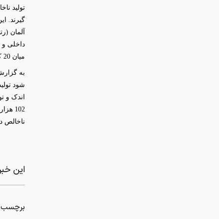
آلمان (رتبه 5 تولید ناخالص داخلی و رتبه 18
میان 20 کشور با بالاترین تولید ناخالص داخلی سرانه نیستند.
به گزارش
شود تولید
اندک و تو
102 هز
ناخالص داخلی اش برابر 
این خبر 
برچسب ه